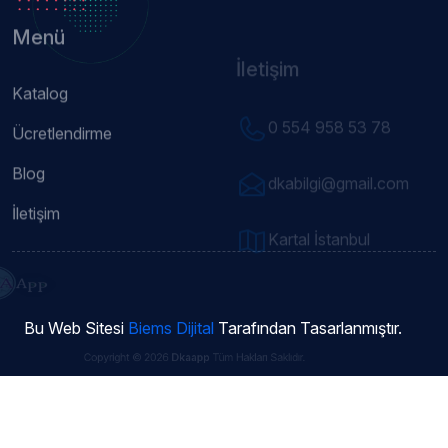
İletişim
Katalog
0 554 958 53 78
Ücretlendirme
Blog
dkabilgi@gmail.com
İletişim
Kartal İstanbul
Bu Web Sitesi
Biems Dijital
Tarafından Tasarlanmıştır.
Copyright © 2026
Dkaapp
Tüm Hakları Saklıdır.