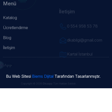
Katalog
0 554 958 53 78
Ücretlendirme
Blog
dkabilgi@gmail.com
İletişim
Kartal İstanbul
Bu Web Sitesi
Biems Dijital
Tarafından Tasarlanmıştır.
Copyright © 2026
Dkaapp
Tüm Hakları Saklıdır.